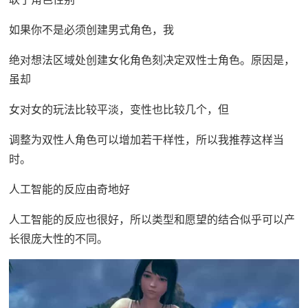
如果你不是必须创建男式角色，我
绝对想法区域处创建女化角色刻决定双性士角色。原因是，
虽却
女对女的玩法比较平淡，变性也比较几个，但
调整为双性人角色可以增加若干样性，所以我推荐这样当
时。
人工智能的反应由奇地好
人工智能的反应也很好，所以类型和愿望的结合似乎可以产
长很庞大性的不同。