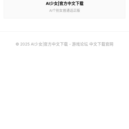
AI少女|官方中文下载
AI个别女普通话正版
© 2025 AI少女|官方中文下载 - 游戏论坛 中文下载官网