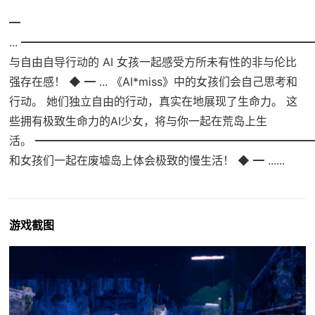
━
... ━━━━━━━━━━━━━━━━━━━━━━━━
与自由自导行动的 AI 女孩一起感受方所未有性的非与伦比
强存在感！ ◆ ━ ... 《AI*miss》中的女孩们会自己思考和
行动。 她们独立自由的行动，真实在地展现了生命力。 这
些拥有极致生命力的AI少女，将与你一起在荒岛上生
活。 ━━━━━━━━━━━━━━━━━━━━━━━━
和女孩们一起在废墟岛上体会极致的慢生活！ ◆ ━ ......
游戏截图