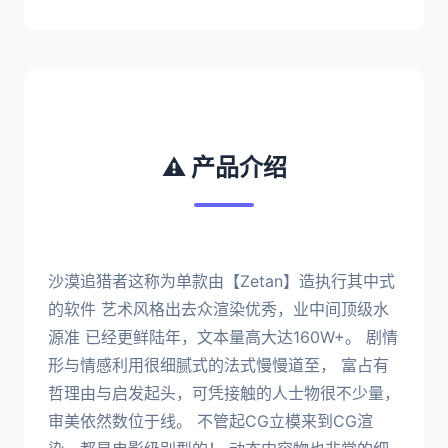
⚠️ 产品介绍
沙漠追猎者这称为单款由【Zetan】造执行其中式
的软件 艺术风格出去众渲染优秀，业中间顶级水
源准 已经更鲜陆年，文本量高大达160W+。 剧情
形与情感利用很细腻式的法式慢慢道至， 富占有
哲理由与启发起头，可凭接触的人士物很不少量，
审美依然数位于线。 不管起CG立模来到CG渲