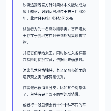
沙漠追猎者官方针对简体中文版达成为
废土题材，时刻间线地位于末日后400
年，此时具有唯1叫泽塔间文亮
试验者为为一名沉沙猎手类，替泽塔女
王存在于庞地方在赶来到处搜集珍贵宝
物，
并把它们献给女王，同时依在入各样墓
穴探险时挖掘宝藏，依据此充确腰包。
渲染艺术风格独特，甚至是图书馆里的
境界观之类的都异常优秀，
作者做已很海量分支，比如某个对象死
了，单将有完全部不同型的剧情景。
或者行一段剧情会有十个十种不同的平