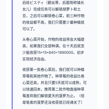
后给ビスティ（碧丝蒂，后面简称镇长
女儿）完成任务可以解锁胡萝卜和土
豆，之后可以解锁卷心菜，前三种作物
的收益都不高，我们只需要少量种植就
可以了。
从卷心菜开始，作物的收益将会大幅提
高，如果我们全部种满，在十天后就至
少能收获15*15*840=189000G，初步
实现经济自由。
收获第一批卷心菜后，我们就可以种植
草莓和其他作物了。种草莓的收益比卷
心菜还高，并且只要5天就可以成熟，可
以快速回本，推荐第二批作物直接种草
莓直到我们解锁夏天的菠萝为止。（但
是笔者的菠萝还没收获就已经通关了）