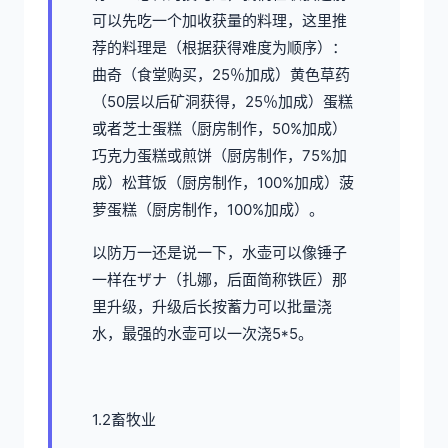
可以先吃一个加收获量的料理，这里推
荐的料理是（根据获得难度为顺序）：
曲奇（食堂购买，25％加成）黄色草药
（50层以后矿洞获得，25％加成）蛋糕
或者芝士蛋糕（厨房制作，50%加成）
巧克力蛋糕或煎饼（厨房制作，75%加
成）松茸饭（厨房制作，100%加成）菠
萝蛋糕（厨房制作，100%加成）。
以防万一还是说一下，水壶可以像锤子
一样在ザナ（扎娜，后面简称铁匠）那
里升级，升级后长按蓄力可以批量浇
水，最强的水壶可以一次浇5*5。
1.2畜牧业