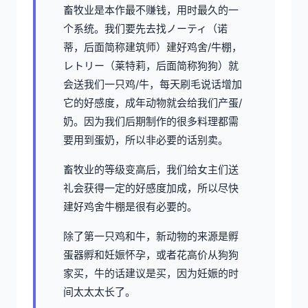
畜牧业是本作最不赚钱，用时最久的一
个系统。我们要先去找ノーティ（诺
蒂，后面简称建筑师）建好鸡舍/牛棚，
レトリー（莱特莉，后面简称狗狗）就
会送我们一只鸡/牛，每天刷毛说话增加
它的好感度，成年动物就会给我们产蛋/
奶。因为我们后期制作的很多料理都需
要用到蛋奶，所以非必要的话别卖。
畜牧业的等级变高后，我们给女主们送
礼会获得一定的好感度加成，所以尽快
建好鸡舍牛棚是很有必要的。
除了第一只鸡和牛，新动物的来源是孵
蛋器孵和妊娠怀孕，或者花高价从狗狗
家买，牛的话建议是买，因为妊娠的时
间太太太长了。