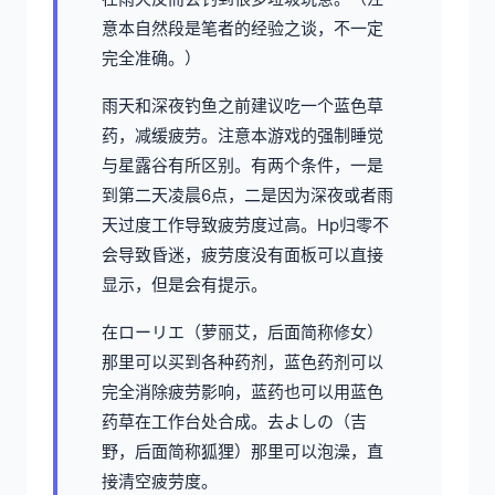
意本自然段是笔者的经验之谈，不一定
完全准确。）
雨天和深夜钓鱼之前建议吃一个蓝色草
药，减缓疲劳。注意本游戏的强制睡觉
与星露谷有所区别。有两个条件，一是
到第二天凌晨6点，二是因为深夜或者雨
天过度工作导致疲劳度过高。Hp归零不
会导致昏迷，疲劳度没有面板可以直接
显示，但是会有提示。
在ローリエ（萝丽艾，后面简称修女）
那里可以买到各种药剂，蓝色药剂可以
完全消除疲劳影响，蓝药也可以用蓝色
药草在工作台处合成。去よしの（吉
野，后面简称狐狸）那里可以泡澡，直
接清空疲劳度。