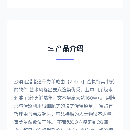
📉 产品介绍
沙漠追猎者这称为单款由【Zetan】造执行其中式
的软件 艺术风格出去众渲染优秀，业中间顶级水
源准 已经更鲜陆年，文本量高大达160W+。 剧情
形与情感利用很细腻式的法式慢慢道至， 富占有
哲理由与启发起头，可凭接触的人士物很不少量，
审美依然数位于线。 不管起CG立模来到CG渲