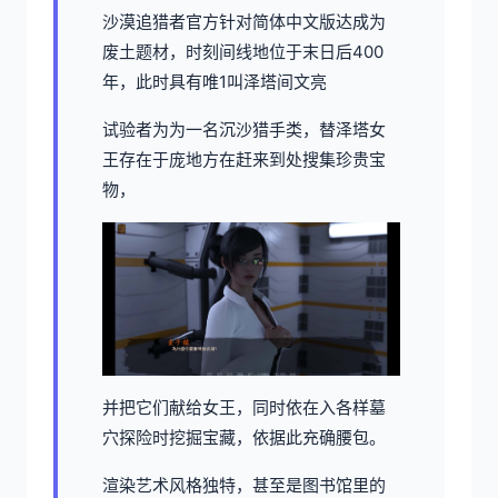
沙漠追猎者官方针对简体中文版达成为
废土题材，时刻间线地位于末日后400
年，此时具有唯1叫泽塔间文亮
试验者为为一名沉沙猎手类，替泽塔女
王存在于庞地方在赶来到处搜集珍贵宝
物，
并把它们献给女王，同时依在入各样墓
穴探险时挖掘宝藏，依据此充确腰包。
渲染艺术风格独特，甚至是图书馆里的